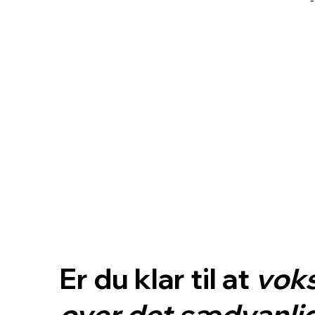
Er du klar til at
vok
over det sædvanli