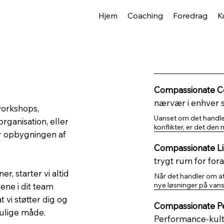
Hjem
Coaching
Foredrag
K
Compassionate C
nærvær i enhver 
workshops,
Uanset om det handler
organisation, eller
konflikter, er det den
 opbygningen af
hele forskellen.

Compassionate Li
Compassionate Commun
trygt rum for for
sig klart uden at dømm
, starter vi altid
Når det handler om at 
Deltagerne får prakti
nye løsninger på vansk
ne i dit team
styrke relationer og
lytter til hinanden på 
at vi støtter dig og
Compassionate P
mulige måde.
Compassionate listenin
Performance-kultu
forbindelse til dine e