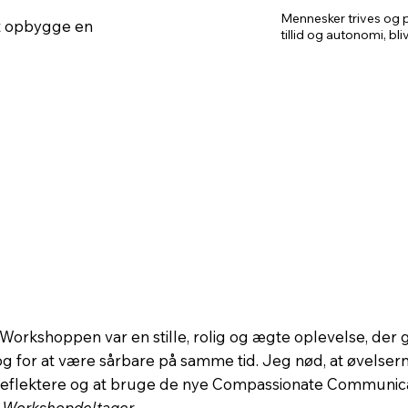
og du bliver i stand t
Mennesker trives og p
 at opbygge en
med rummelighed og 
tillid og autonomi, bli
forbundet til både en
Der er også tid til at
med.

som de kan bruge med
mere menneskelig kul
Denne workshop er des
effektfuld måde at le
vores bedste forståel
meningsskabelse.

Det er en grundig in
også er skabelonen til
tryghed. 

Workshoppen kombiner
understøttet af eksempl
"Workshoppen var en stille, rolig og ægte oplevelse, der
og for at være sårbare på samme tid. Jeg nød, at øvelser
reflektere og at bruge de nye Compassionate Communica
- Workshopdeltager