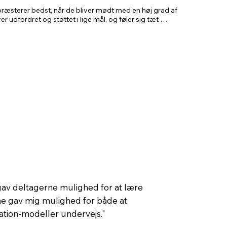
il fuldt ud at omfavne en anden persons udfordringer 
ræsterer bedst, når de bliver mødt med en høj grad af 
compassion.

ver udfordret og støttet i lige mål, og føler sig tæt 
 klar vision og mission og til dem, de arbejder sammen 
 øve sig, så deltagerne går derfra med praktiske værktøjer, 
 det samme til at styrke relationer og opbygge en 
tur på arbejdspladsen.
ignet til at inspirere og vække interesse for en ny, mere 
de og opbygge arbejdskulturer på, og den baserer sig på 
se af menneskelig præstationsevne, motivation og 
troduktion til Compassionate Performance Modellen, som 
 at skabe arbejdsmiljøer med høj tillid og psykologisk 
er velfunderede teorier med praktiske værktøjer, 
er fra det virkelige liv.
 gav deltagerne mulighed for at lære
ne gav mig mulighed for både at
tion-modeller undervejs."