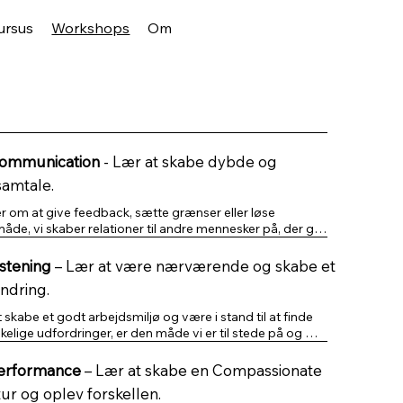
ursus
Workshops
Om
ommunication
- Lær at skabe dybde og
samtale.
 om at give feedback, sætte grænser eller løse 
 måde, vi skaber relationer til andre mennesker på, der gør 
stening
– Lær at være nærværende og skabe et
ication er en banebrydende tilgang til at udtrykke 
andring.
e og til at lytte med stort nærvær og tilstedevær.

skabe et godt arbejdsmiljø og være i stand til at finde 
ske værktøjer, der kan bruges med det samme til at 
elige udfordringer, er den måde vi er til stede på og 
 opbygge en mere menneskelig arbejdsplads.
virkelig afgørende.

erformance
– Lær at skabe en Compassionate
g er en praktisk tilgang til at skabe en bedre og dybere 
r og oplev forskellen.
gne og andres følelser og behov i vanskelige situationer, 