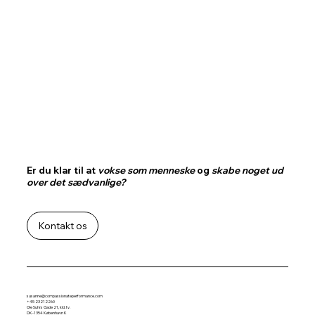
Er du klar til at
vokse som menneske
og
skabe noget ud
over det sædvanlige?
Kontakt os
susanne@compassionateperformance.com
+45 23212260
Ole Suhrs Gade 21, kld. tv.
DK-1354 København K